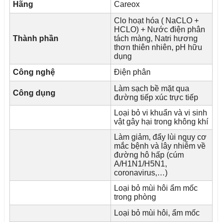
Hãng
Careox
Clo hoạt hóa ( NaCLO +
HCLO) + Nước điện phân
Thành phần
tách màng, Natri hương
thơn thiên nhiên, pH hữu
dụng
Công nghệ
Điện phân
Làm sạch bề mặt qua
Công dụng
đường tiếp xúc trực tiếp
Loại bỏ vi khuẩn và vi sinh
vật gây hại trong không khí
Làm giảm, đẩy lùi nguy cơ
mắc bệnh và lây nhiễm về
đường hô hấp (cúm
A/H1N1/H5N1,
coronavirus,…)
Loại bỏ mùi hôi ẩm mốc
trong phòng
Loại bỏ mùi hôi, ẩm mốc