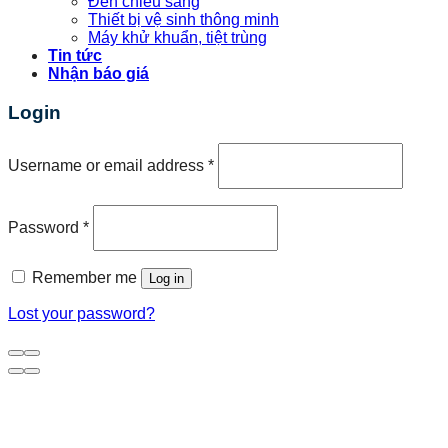
Đèn chiếu sáng
Thiết bị vệ sinh thông minh
Máy khử khuẩn, tiệt trùng
Tin tức
Nhận báo giá
Login
Username or email address
*
Password
*
Remember me
Log in
Lost your password?