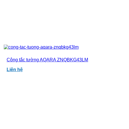
Công tắc tường AQARA ZNQBKG43LM
Liên hệ