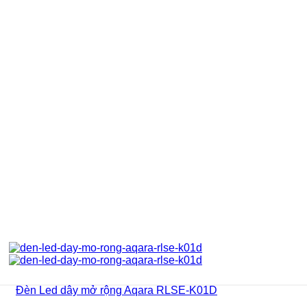
Đèn Led dây mở rộng Aqara RLSE-K01D