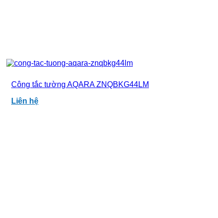
Công tắc tường AQARA ZNQBKG44LM
Liên hệ