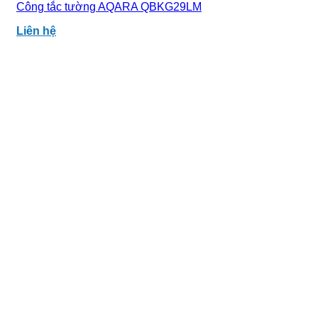
Công tắc tường AQARA QBKG29LM
Liên hệ