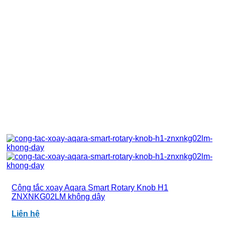
Công tắc xoay Aqara Smart Rotary Knob H1
ZNXNKG02LM không dây
Liên hệ