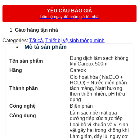
YÊU CẦU BÁO GIÁ
Liên hệ ngay để nhận giá tốt nhất
Giao hàng tận nhà
Categories:
Tất cả
,
Thiết bị vệ sinh thông minh
Mô tả sản phẩm
Dung dịch làm sạch không
Tên sản phẩm
khí Careox 500ml
Hãng
Careox
Clo hoạt hóa ( NaCLO +
HCLO) + Nước điện phân
Thành phần
tách màng, Natri hương
thơn thiên nhiên, pH hữu
dụng
Công nghệ
Điện phân
Làm sạch bề mặt qua
Công dụng
đường tiếp xúc trực tiếp
Loại bỏ vi khuẩn và vi sinh
vật gây hại trong không khí
Làm giảm, đẩy lùi nguy cơ