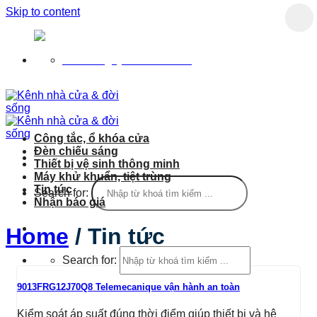
Skip to content
Chào mừng bạn đến với Giga.vn
Tư vấn ngay: 1900.633.870
Công tắc, ổ khóa cửa
Đèn chiếu sáng
Thiết bị vệ sinh thông minh
Máy khử khuẩn, tiệt trùng
Tin tức
Search for:
Nhận báo giá
Login
Home
/
Tin tức
Search for:
9013FRG12J70Q8 Telemecanique vận hành an toàn
Kiểm soát áp suất đúng thời điểm giúp thiết bị và hệ