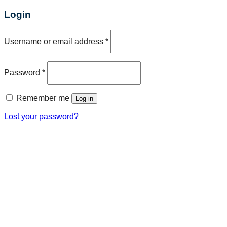
Login
Username or email address
*
Password
*
Remember me
Log in
Lost your password?