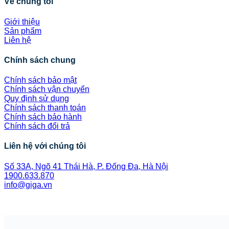
Về chúng tôi
Giới thiệu
Sản phẩm
Liên hệ
Chính sách chung
Chính sách bảo mật
Chính sách vận chuyển
Quy định sử dụng
Chính sách thanh toán
Chính sách bảo hành
Chính sách đổi trả
Liên hệ với chúng tôi
Số 33A, Ngõ 41 Thái Hà, P. Đống Đa, Hà Nội
1900.633.870
info@giga.vn