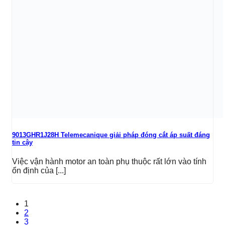
9013GHR1J28H Telemecanique giải pháp đóng cắt áp suất đáng
tin cậy
Việc vận hành motor an toàn phụ thuộc rất lớn vào tính
ổn định của [...]
1
2
3