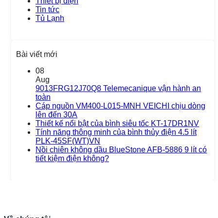
Thiết bị điện
Tin tức
Tủ Lạnh
Bài viết mới
08
Aug
9013FRG12J70Q8 Telemecanique vận hành an
toàn
Cáp nguồn VM400-L015-MNH VEICHI chịu dòng
lên đến 30A
Thiết kế nổi bật của bình siêu tốc KT-17DR1NV
Tính năng thông minh của bình thủy điện 4.5 lít
PLK-45SF(WT)VN
Nồi chiên không dầu BlueStone AFB-5886 9 lít có
tiết kiệm điện không?