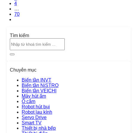
4
…
70
Tìm kiếm
Chuyên mục
Biến tần INVT
Biến tần NiSTRO
Biến tần VEICHI
Máy hút ẩm
Ổ cắm
Robot hút bụi
Robot lau kính
Servo Drive
Smart TV
Thiết bị nhà bếp