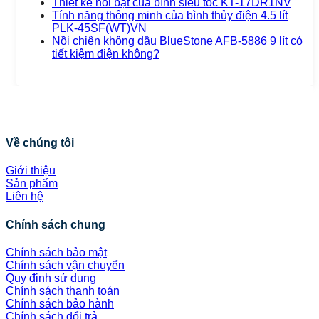
Thiết kế nổi bật của bình siêu tốc KT-17DR1NV
Tính năng thông minh của bình thủy điện 4.5 lít
PLK-45SF(WT)VN
Nồi chiên không dầu BlueStone AFB-5886 9 lít có
tiết kiệm điện không?
Về chúng tôi
Giới thiệu
Sản phẩm
Liên hệ
Chính sách chung
Chính sách bảo mật
Chính sách vận chuyển
Quy định sử dụng
Chính sách thanh toán
Chính sách bảo hành
Chính sách đổi trả