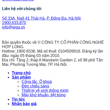
Liên hệ với chúng tôi
Số 33A, Ngõ 41 Thái Hà, P. Đống Đa, Hà Nội
1900.633.870
info@giga.vn
Bản quyền thuộc về © CÔNG TY CỔ PHẦN CÔNG NGHỆ
HỢP LONG.
Hotline: 1900 6536. Mã số thuế: 0104509916. Đăng ký lần
đầu: ngày 05 tháng 03 năm 2010.
Địa chỉ: Tầng 2, tháp A Mandarin Garden 2, số 99 phố Tân
Mai, Phường Tương Mai, TP. Hà Nội.
Trang chủ
Sản phẩm
Công tắc, Ổ khoá
Đèn chiếu sáng
Thiết bị vệ sinh thông minh
Máy khử khuẩn, tiệt trùng
Tin tức
Nhận báo giá