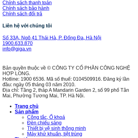
Chính sách thanh toán
Chính sách bảo hành
Chính sách đổi trả
Liên hệ với chúng tôi
Số 33A, Ngõ 41 Thái Hà, P. Đống Đa, Hà Nội
1900.633.870
info@giga.vn
Bản quyền thuộc về © CÔNG TY CỔ PHẦN CÔNG NGHỆ
HỢP LONG.
Hotline: 1900 6536. Mã số thuế: 0104509916. Đăng ký lần
đầu: ngày 05 tháng 03 năm 2010.
Địa chỉ: Tầng 2, tháp A Mandarin Garden 2, số 99 phố Tân
Mai, Phường Tương Mai, TP. Hà Nội.
Trang chủ
Sản phẩm
Công tắc, Ổ khoá
Đèn chiếu sáng
Thiết bị vệ sinh thông minh
Máy khử khuẩn, tiệt trùng