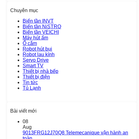
Chuyên mục
Biến tần INVT
Biến tần NiSTRO
Biến tần VEICHI
Máy hút ẩm
Ổ cắm
Robot hút bụi
Robot lau kính
Servo Drive
Smart TV
Thiết bị nhà bếp
Thiết bị điện
Tin tức
Tủ Lạnh
Bài viết mới
08
Aug
9013FRG12J70Q8 Telemecanique vận hành an
toàn