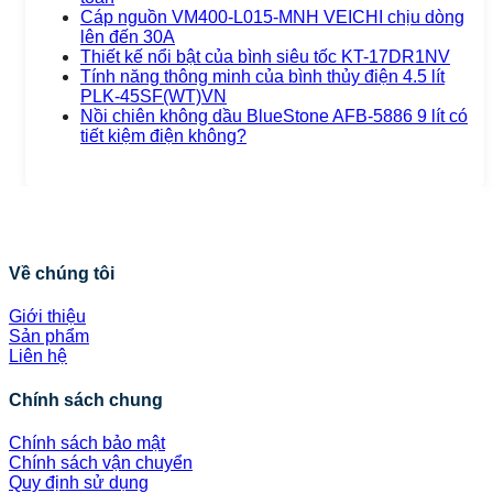
Cáp nguồn VM400-L015-MNH VEICHI chịu dòng
lên đến 30A
Thiết kế nổi bật của bình siêu tốc KT-17DR1NV
Tính năng thông minh của bình thủy điện 4.5 lít
PLK-45SF(WT)VN
Nồi chiên không dầu BlueStone AFB-5886 9 lít có
tiết kiệm điện không?
Về chúng tôi
Giới thiệu
Sản phẩm
Liên hệ
Chính sách chung
Chính sách bảo mật
Chính sách vận chuyển
Quy định sử dụng