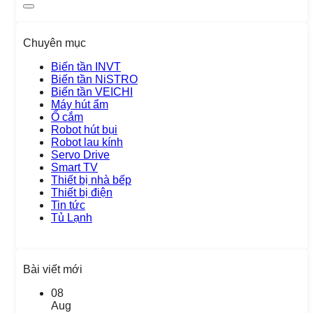
Chuyên mục
Biến tần INVT
Biến tần NiSTRO
Biến tần VEICHI
Máy hút ẩm
Ổ cắm
Robot hút bụi
Robot lau kính
Servo Drive
Smart TV
Thiết bị nhà bếp
Thiết bị điện
Tin tức
Tủ Lạnh
Bài viết mới
08
Aug