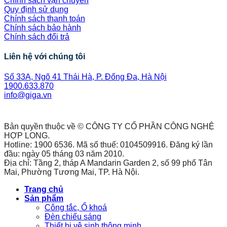
Chính sách vận chuyển
Quy định sử dụng
Chính sách thanh toán
Chính sách bảo hành
Chính sách đổi trả
Liên hệ với chúng tôi
Số 33A, Ngõ 41 Thái Hà, P. Đống Đa, Hà Nội
1900.633.870
info@giga.vn
Bản quyền thuộc về © CÔNG TY CỔ PHẦN CÔNG NGHỆ
HỢP LONG.
Hotline: 1900 6536. Mã số thuế: 0104509916. Đăng ký lần
đầu: ngày 05 tháng 03 năm 2010.
Địa chỉ: Tầng 2, tháp A Mandarin Garden 2, số 99 phố Tân
Mai, Phường Tương Mai, TP. Hà Nội.
Trang chủ
Sản phẩm
Công tắc, Ổ khoá
Đèn chiếu sáng
Thiết bị vệ sinh thông minh