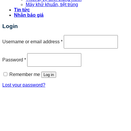
Máy khử khuẩn, tiệt trùng
Tin tức
Nhận báo giá
Login
Username or email address
*
Password
*
Remember me
Log in
Lost your password?