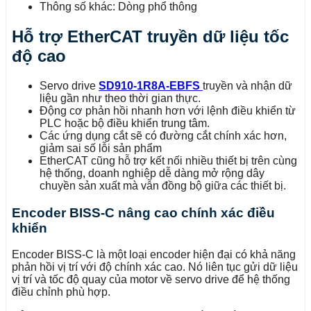
Thông số khác: Dòng phổ thông
Hỗ trợ EtherCAT truyền dữ liệu tốc
độ cao
Servo drive
SD910-1R8A-EBFS
truyền và nhận dữ
liệu gần như theo thời gian thực.
Động cơ phản hồi nhanh hơn với lệnh điều khiển từ
PLC hoặc bộ điều khiển trung tâm.
Các ứng dụng cắt sẽ có đường cắt chính xác hơn,
giảm sai số lỗi sản phẩm
EtherCAT cũng hỗ trợ kết nối nhiều thiết bị trên cùng
hệ thống, doanh nghiệp dễ dàng mở rộng dây
chuyền sản xuất mà vẫn đồng bộ giữa các thiết bị.
Encoder BISS-C nâng cao chính xác điều
khiển
Encoder BISS-C là một loại encoder hiện đại có khả năng
phản hồi vị trí với độ chính xác cao. Nó liên tục gửi dữ liệu
vị trí và tốc độ quay của motor về servo drive để hệ thống
điều chỉnh phù hợp.