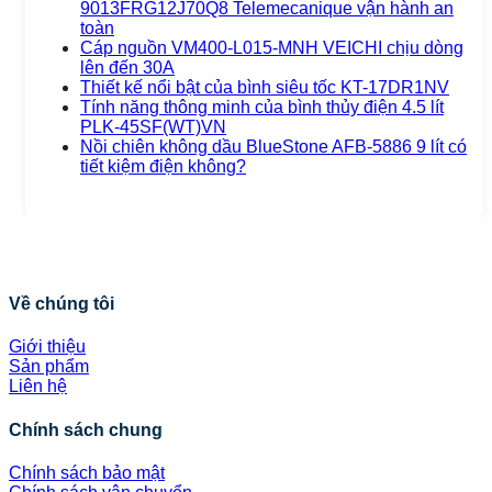
9013FRG12J70Q8 Telemecanique vận hành an
toàn
Cáp nguồn VM400-L015-MNH VEICHI chịu dòng
lên đến 30A
Thiết kế nổi bật của bình siêu tốc KT-17DR1NV
Tính năng thông minh của bình thủy điện 4.5 lít
PLK-45SF(WT)VN
Nồi chiên không dầu BlueStone AFB-5886 9 lít có
tiết kiệm điện không?
Về chúng tôi
Giới thiệu
Sản phẩm
Liên hệ
Chính sách chung
Chính sách bảo mật