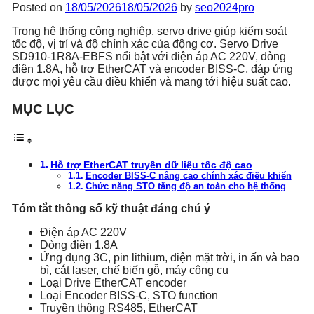
Posted on
18/05/2026
18/05/2026
by
seo2024pro
Trong hệ thống công nghiệp, servo drive giúp kiểm soát
tốc độ, vị trí và độ chính xác của động cơ. Servo Drive
SD910-1R8A-EBFS nổi bật với điện áp AC 220V, dòng
điện 1.8A, hỗ trợ EtherCAT và encoder BISS-C, đáp ứng
được mọi yêu cầu điều khiển và mang tới hiệu suất cao.
MỤC LỤC
Hỗ trợ EtherCAT truyền dữ liệu tốc độ cao
Encoder BISS-C nâng cao chính xác điều khiển
Chức năng STO tăng độ an toàn cho hệ thống
Tóm tắt thông số kỹ thuật đáng chú ý
Điện áp AC 220V
Dòng điện 1.8A
Ứng dụng 3C, pin lithium, điện mặt trời, in ấn và bao
bì, cắt laser, chế biến gỗ, máy công cụ
Loại Drive EtherCAT encoder
Loại Encoder BISS-C, STO function
Truyền thông RS485, EtherCAT