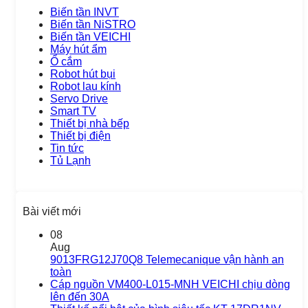
Biến tần INVT
Biến tần NiSTRO
Biến tần VEICHI
Máy hút ẩm
Ổ cắm
Robot hút bụi
Robot lau kính
Servo Drive
Smart TV
Thiết bị nhà bếp
Thiết bị điện
Tin tức
Tủ Lạnh
Bài viết mới
08
Aug
9013FRG12J70Q8 Telemecanique vận hành an
toàn
Cáp nguồn VM400-L015-MNH VEICHI chịu dòng
lên đến 30A