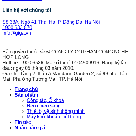
Liên hệ với chúng tôi
Số 33A, Ngõ 41 Thái Hà, P. Đống Đa, Hà Nội
1900.633.870
info@giga.vn
Bản quyền thuộc về © CÔNG TY CỔ PHẦN CÔNG NGHỆ
HỢP LONG.
Hotline: 1900 6536. Mã số thuế: 0104509916. Đăng ký lần
đầu: ngày 05 tháng 03 năm 2010.
Địa chỉ: Tầng 2, tháp A Mandarin Garden 2, số 99 phố Tân
Mai, Phường Tương Mai, TP. Hà Nội.
Trang chủ
Sản phẩm
Công tắc, Ổ khoá
Đèn chiếu sáng
Thiết bị vệ sinh thông minh
Máy khử khuẩn, tiệt trùng
Tin tức
Nhận báo giá