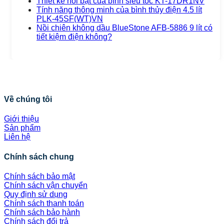
Thiết kế nổi bật của bình siêu tốc KT-17DR1NV
Tính năng thông minh của bình thủy điện 4.5 lít
PLK-45SF(WT)VN
Nồi chiên không dầu BlueStone AFB-5886 9 lít có
tiết kiệm điện không?
Về chúng tôi
Giới thiệu
Sản phẩm
Liên hệ
Chính sách chung
Chính sách bảo mật
Chính sách vận chuyển
Quy định sử dụng
Chính sách thanh toán
Chính sách bảo hành
Chính sách đổi trả