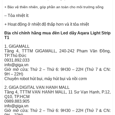
+ Bảo vệ thiên nhiên, góp phần an toàn cho môi trường sống
– Tỏa nhiệt ít:
+ Hoạt động ở nhiệt độ thấp hơn và ít tỏa nhiệt
Địa chỉ chính hãng mua đèn Led dây Aqara Light Strip
T1
1. GIGAMALL
Tầng 4, TTTM GIGAMALL, 240-242 Phạm Văn Đồng,
TP.Thủ Đức
0931.892.033
info@giga.vn
Giờ mở cửa: Thứ 2 – Thứ 6: 9H30 – 22H (Thứ 7 & CN:
9H – 22H)
Chuyên robot hút bụi, máy hút bụi và nồi cơm
2. GIGA DIGITAL VẠN HẠNH MALL
Tầng 4, TTTM VẠN HẠNH MALL, 11 Sư Vạn Hạnh, P.12,
Q10, TP.HCM
0989.883.905
info@giga.vn
Giờ mở cửa: Thứ 2 – Thứ 6: 9H30 – 22H (Thứ 7 & CN: