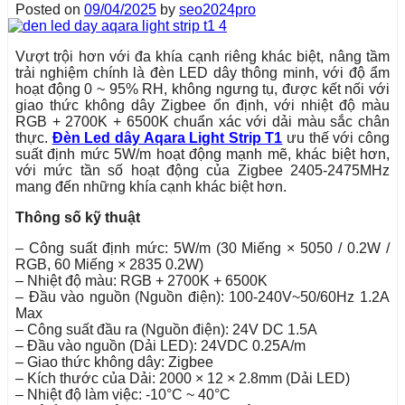
Posted on
09/04/2025
by
seo2024pro
Vượt trội hơn với đa khía cạnh riêng khác biệt, nâng tầm
trải nghiệm chính là đèn LED dây thông minh, với độ ẩm
hoạt động 0 ~ 95% RH, không ngưng tụ, được kết nối với
giao thức không dây Zigbee ổn định, với nhiệt độ màu
RGB + 2700K + 6500K chuẩn xác với dải màu sắc chân
thực.
Đèn Led dây Aqara Light Strip T1
ưu thế với công
suất định mức 5W/m hoạt động mạnh mẽ, khác biệt hơn,
với mức tần số hoạt động của Zigbee 2405-2475MHz
mang đến những khía cạnh khác biệt hơn.
Thông số kỹ thuật
– Công suất định mức: 5W/m (30 Miếng × 5050 / 0.2W /
RGB, 60 Miếng × 2835 0.2W)
– Nhiệt độ màu: RGB + 2700K + 6500K
– Đầu vào nguồn (Nguồn điện): 100-240V~50/60Hz 1.2A
Max
– Công suất đầu ra (Nguồn điện): 24V DC 1.5A
– Đầu vào nguồn (Dải LED): 24VDC 0.25A/m
– Giao thức không dây: Zigbee
– Kích thước của Dải: 2000 × 12 × 2.8mm (Dải LED)
– Nhiệt độ làm việc: -10°C ~ 40°C