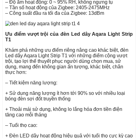
– Độ ẩm hoạt động: 0 ~ 95% RH, không ngưng tụ
– Tần số hoạt động của Zigbee: 2405-2475MHz
– Công suất đầu ra tối đa của Zigbee: 13dBm
Ưu điểm vượt trội của đèn Led dây Aqara Light Strip
T1
Khám phá những ưu điểm riêng nâng cao khác biệt, đèn
Led dây Aqara Light Strip T1 với những điểm cộng vượt
trội, tạo lợi thế thuyết phục người dùng chọn mua, sử
dụng, mang đến không gian ấn tượng, khác biệt, chân
thực hơn:
– Tiết kiệm năng lượng:
+ Sử dụng năng lượng ít hơn tới 90% so với nhiều loại
bóng đèn sợi đốt truyền thống
+ Thoải mái sử dụng, không lo lắng hóa đơn tiền điện
tăng cao mỗi tháng
– Tuổi thọ cao:
+ Đèn LED dây hoạt động hiệu quả với tuổi thọ cực kỳ cao